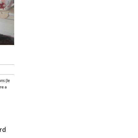
ns (le
re a
rd