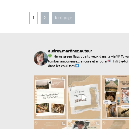
1
2
Next page
audrey.martinez.auteur
Héros green flags que tu veux dans ta vie
🩵 Tu va
tomber amoureuse... encore et encore
Infiltre-toi
dans les coulisses