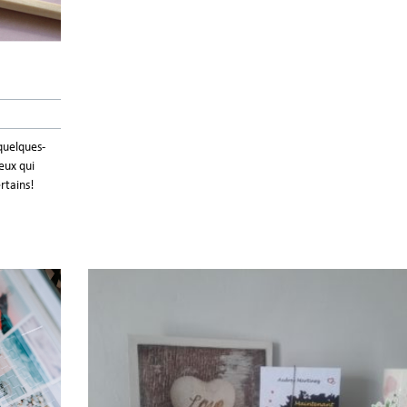
 quelques-
ceux qui
rtains!