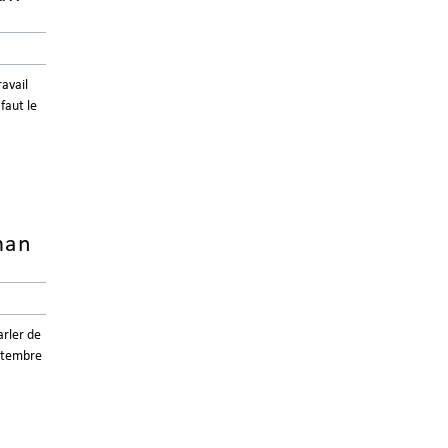
ravail
faut le
man
arler de
eptembre