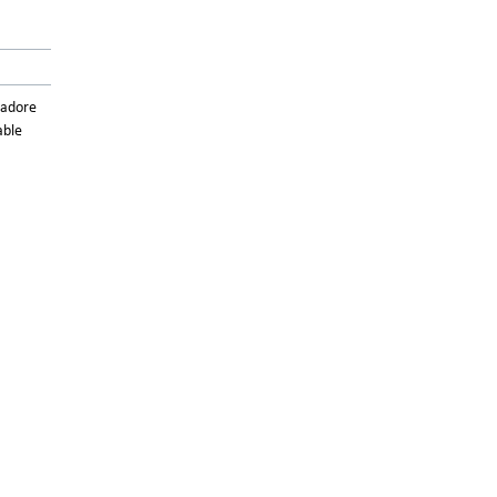
’adore
able