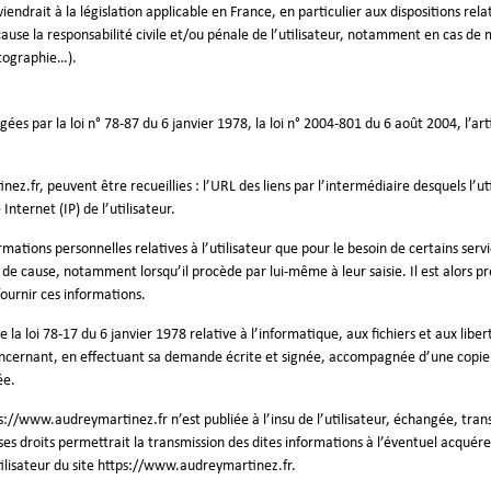
ndrait à la législation applicable en France, en particulier aux dispositions rel
ause la responsabilité civile et/ou pénale de l’utilisateur, notamment en cas de 
otographie…).
s par la loi n° 78-87 du 6 janvier 1978, la loi n° 2004-801 du 6 août 2004, l’ar
nez.fr
, peuvent être recueillies : l’URL des liens par l’intermédiaire desquels l’u
Internet (IP) de l’utilisateur.
ations personnelles relatives à l’utilisateur que pour le besoin de certains servi
de cause, notamment lorsqu’il procède par lui-même à leur saisie. Il est alors pré
fournir ces informations.
la loi 78-17 du 6 janvier 1978 relative à l’informatique, aux fichiers et aux libert
oncernant, en effectuant sa demande écrite et signée, accompagnée d’une copie du
ée.
s://www.audreymartinez.fr
n’est publiée à l’insu de l’utilisateur, échangée, tr
ses droits permettrait la transmission des dites informations à l’éventuel acquér
ilisateur du site
https://www.audreymartinez.fr
.