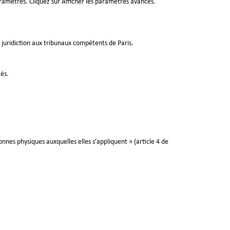
ramètres. Cliquez sur Afficher les paramètres avancés.
de juridiction aux tribunaux compétents de Paris.
tés.
nnes physiques auxquelles elles s’appliquent » (article 4 de