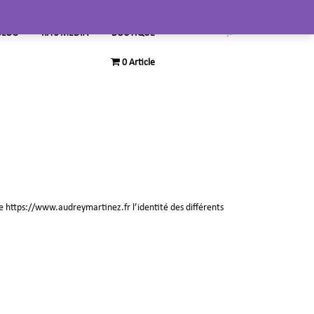
BLOG
KITS MEDIA
BOUTIQUE
0 Article
te
https://www.audreymartinez.fr
l’identité des différents