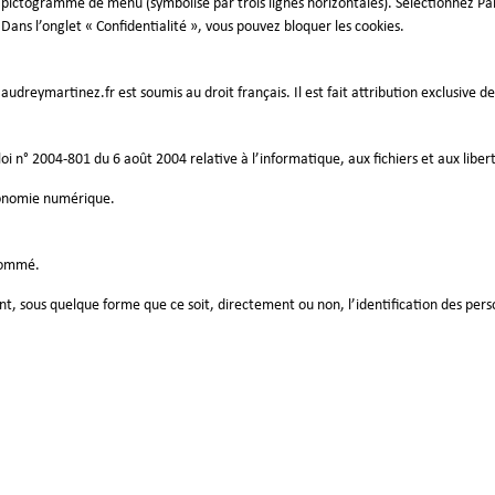
e pictogramme de menu (symbolisé par trois lignes horizontales). Sélectionnez Pa
 Dans l’onglet « Confidentialité », vous pouvez bloquer les cookies.
audreymartinez.fr
est soumis au droit français. Il est fait attribution exclusive 
i n° 2004-801 du 6 août 2004 relative à l’informatique, aux fichiers et aux liber
économie numérique.
snommé.
t, sous quelque forme que ce soit, directement ou non, l’identification des perso