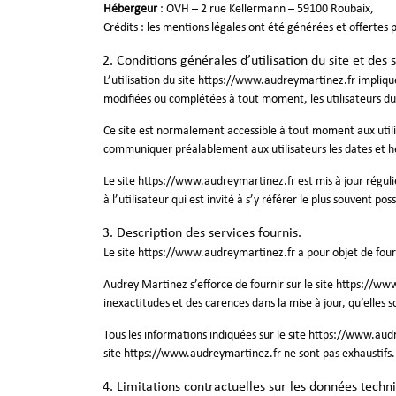
Hébergeur
: OVH – 2 rue Kellermann – 59100 Roubaix,
Crédits : les mentions légales ont été générées et offertes
Conditions générales d’utilisation du site et des 
L’utilisation du site
https://www.audreymartinez.fr
implique
modifiées ou complétées à tout moment, les utilisateurs du
Ce site est normalement accessible à tout moment aux utili
communiquer préalablement aux utilisateurs les dates et he
Le site
https://www.audreymartinez.fr
est mis à jour régu
à l’utilisateur qui est invité à s’y référer le plus souvent p
Description des services fournis.
Le site
https://www.audreymartinez.fr
a pour objet de four
Audrey Martinez s’efforce de fournir sur le site
https://www
inexactitudes et des carences dans la mise à jour, qu’elles so
Tous les informations indiquées sur le site
https://www.audr
site
https://www.audreymartinez.fr
ne sont pas exhaustifs.
Limitations contractuelles sur les données techn