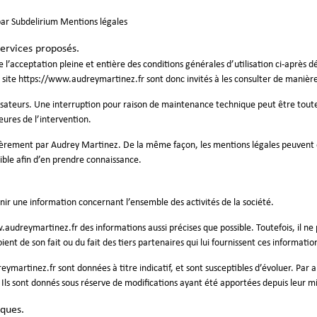
 par Subdelirium
Mentions légales
services proposés.
 l’acceptation pleine et entière des conditions générales d’utilisation ci-après déc
 site
https://www.audreymartinez.fr
sont donc invités à les consulter de manière
sateurs. Une interruption pour raison de maintenance technique peut être toutef
ures de l’intervention.
lièrement par Audrey Martinez. De la même façon, les mentions légales peuvent
ossible afin d’en prendre connaissance.
nir une information concernant l’ensemble des activités de la société.
.audreymartinez.fr
des informations aussi précises que possible. Toutefois, il n
ient de son fait ou du fait des tiers partenaires qui lui fournissent ces informatio
eymartinez.fr
sont données à titre indicatif, et sont susceptibles d’évoluer. Par a
 Ils sont donnés sous réserve de modifications ayant été apportées depuis leur mi
iques.