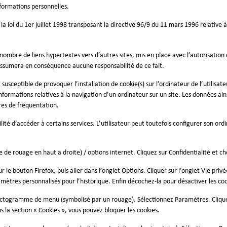
informations personnelles.
la loi du 1er juillet 1998 transposant la directive 96/9 du 11 mars 1996 relative 
nombre de liens hypertextes vers d’autres sites, mis en place avec l’autorisati
t n’assumera en conséquence aucune responsabilité de ce fait.
 susceptible de provoquer l’installation de cookie(s) sur l’ordinateur de l’utilisate
 informations relatives à la navigation d’un ordinateur sur un site. Les données ains
res de fréquentation.
ilité d’accéder à certains services. L’utilisateur peut toutefois configurer son ord
de rouage en haut a droite) / options internet. Cliquez sur Confidentialité et cho
r le bouton Firefox, puis aller dans l’onglet Options. Cliquer sur l’onglet Vie privé
amètres personnalisés pour l’historique. Enfin décochez-la pour désactiver les coo
e pictogramme de menu (symbolisé par un rouage). Sélectionnez Paramètres. Clique
s la section « Cookies », vous pouvez bloquer les cookies.