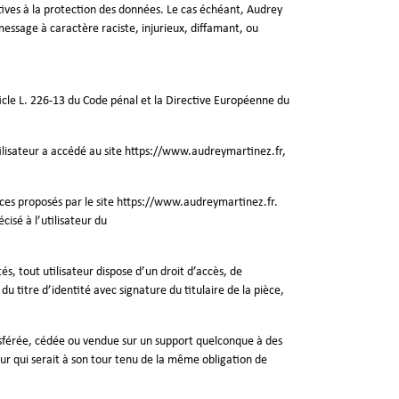
atives à la protection des données. Le cas échéant, Audrey
message à caractère raciste, injurieux, diffamant, ou
ticle L. 226-13 du Code pénal et la Directive Européenne du
tilisateur a accédé au site
https://www.audreymartinez.fr
,
ces proposés par le site
https://www.audreymartinez.fr
.
cisé à l’utilisateur du
és, tout utilisateur dispose d’un droit d’accès, de
 titre d’identité avec signature du titulaire de la pièce,
ansférée, cédée ou vendue sur un support quelconque à des
eur qui serait à son tour tenu de la même obligation de