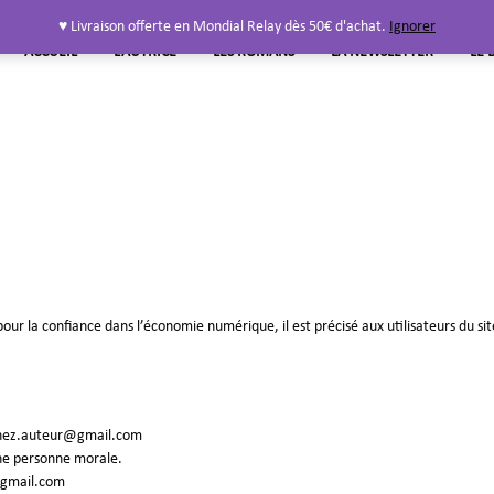
♥ Livraison offerte en Mondial Relay dès 50€ d'achat.
Ignorer
ACCUEIL
L’AUTRICE
LES ROMANS
LA NEWSLETTER
LE 
 pour la confiance dans l’économie numérique, il est précisé aux utilisateurs du si
inez.auteur@gmail.com
une personne morale.
@gmail.com