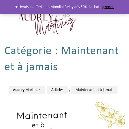
♥ Livraison offerte en Mondial Relay dès 50€ d'achat.
Ignorer
Catégorie :
Maintenant
et à jamais
Audrey Martinez
Articles
,
Maintenant et à jamais