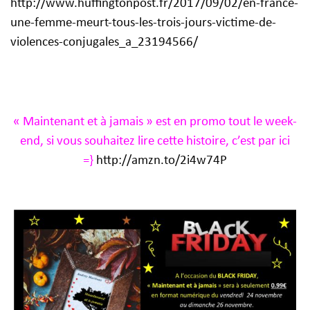
http://www.huffingtonpost.fr/2017/09/02/en-france-
une-femme-meurt-tous-les-trois-jours-victime-de-
violences-conjugales_a_23194566/
« Maintenant et à jamais » est en promo tout le week-
end, si vous souhaitez lire cette histoire, c’est par ici
=}
http://amzn.to/2i4w74P