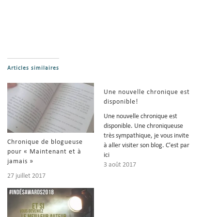
Articles similaires
Une nouvelle chronique est
disponible!
Une nouvelle chronique est
disponible. Une chroniqueuse
très sympathique, je vous invite
Chronique de blogueuse
à aller visiter son blog. C'est par
pour « Maintenant et à
ici
jamais »
=} https://unehistoirede.wordpr
3 août 2017
ess.com/2017/08/03/maintena
27 juillet 2017
nt-et-a-jamais-daudrey-
martinez/ "Quand Audrey
Martinez m’a gentiment
proposé de lire son roman