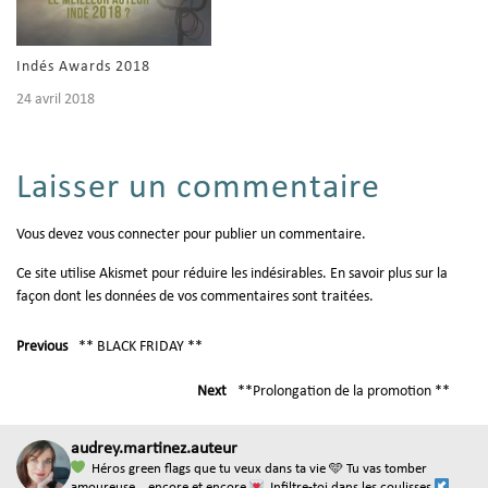
sur SimPlement. J’ai d’abord
hésité avant de me lancer dans
ce roman car ce livre prend
Indés Awards 2018
pour intrigue un drame
24 avril 2018
nationale.…
Laisser un commentaire
Vous devez
vous connecter
pour publier un commentaire.
Ce site utilise Akismet pour réduire les indésirables.
En savoir plus sur la
façon dont les données de vos commentaires sont traitées
.
Previous
** BLACK FRIDAY **
Next
**Prolongation de la promotion **
audrey.martinez.auteur
Héros green flags que tu veux dans ta vie
🩵 Tu vas tomber
amoureuse... encore et encore
Infiltre-toi dans les coulisses