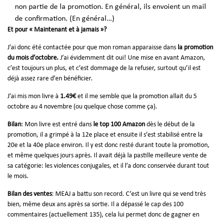
non partie de la promotion. En général, ils envoient un mail
de confirmation. (En général…)
Et pour « Maintenant et à jamais »?
J’ai donc été contactée pour que mon roman apparaisse dans
la promotion
du mois d’octobre.
J’ai évidemment dit oui! Une mise en avant Amazon,
c’est toujours un plus, et c’est dommage de la refuser, surtout qu’il est
déjà assez rare d’en bénéficier.
J’ai mis mon livre à
1.49€
et il me semble que la promotion allait du 5
octobre au 4 novembre (ou quelque chose comme ça).
Bilan
: Mon livre est entré dans
le top 100 Amazon
dès le début de la
promotion, il a grimpé à la 12e place et ensuite il s’est stabilisé entre la
20e et la 40e place environ. Il y est donc resté durant toute la promotion,
et même quelques jours après. Il avait déjà la pastille meilleure vente de
sa catégorie: les violences conjugales, et il l’a donc conservée durant tout
le mois.
Bilan des ventes
: MEAJ a battu son record. C’est un livre qui se vend très
bien, même deux ans après sa sortie. Il a dépassé le cap des 100
commentaires (actuellement 135), cela lui permet donc de gagner en