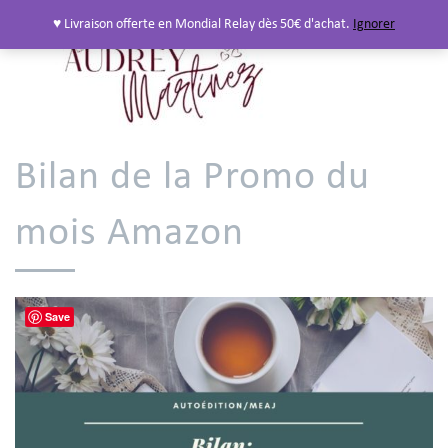
♥ Livraison offerte en Mondial Relay dès 50€ d'achat.
Ignorer
Bilan de la Promo du
mois Amazon
Save