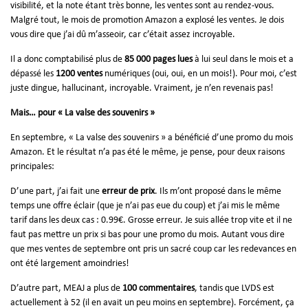
visibilité, et la note étant très bonne, les ventes sont au rendez-vous.
Malgré tout, le mois de promotion Amazon a explosé les ventes. Je dois
vous dire que j’ai dû m’asseoir, car c’était assez incroyable.
Il a donc comptabilisé plus de
85 000 pages lues
à lui seul dans le mois et a
dépassé les
1200 ventes
numériques (oui, oui, en un mois!). Pour moi, c’est
juste dingue, hallucinant, incroyable. Vraiment, je n’en revenais pas!
Mais… pour « La valse des souvenirs »
En septembre, « La valse des souvenirs » a bénéficié d’une promo du mois
Amazon. Et le résultat n’a pas été le même, je pense, pour deux raisons
principales:
D’une part, j’ai fait une
erreur de prix
. Ils m’ont proposé dans le même
temps une offre éclair (que je n’ai pas eue du coup) et j’ai mis le même
tarif dans les deux cas : 0.99€. Grosse erreur. Je suis allée trop vite et il ne
faut pas mettre un prix si bas pour une promo du mois. Autant vous dire
que mes ventes de septembre ont pris un sacré coup car les redevances en
ont été largement amoindries!
D’autre part, MEAJ a plus de
100 commentaires
, tandis que LVDS est
actuellement à 52 (il en avait un peu moins en septembre). Forcément, ça