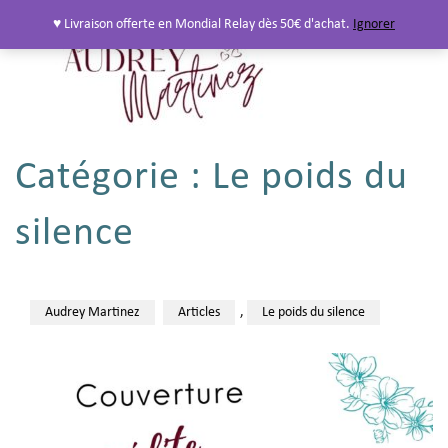
♥ Livraison offerte en Mondial Relay dès 50€ d'achat.
Ignorer
Catégorie :
Le poids du
silence
Audrey Martinez
Articles
,
Le poids du silence