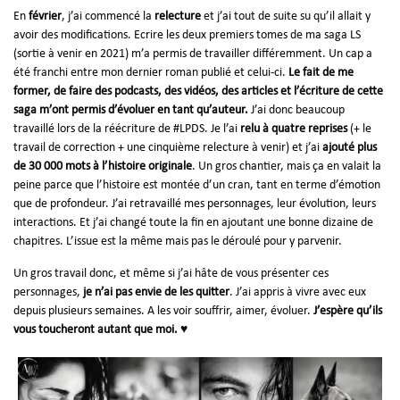
En
février
, j’ai commencé la
relecture
et j’ai tout de suite su qu’il allait y
avoir des modifications. Ecrire les deux premiers tomes de ma saga LS
(sortie à venir en 2021) m’a permis de travailler différemment. Un cap a
été franchi entre mon dernier roman publié et celui-ci.
Le fait de me
former, de faire des podcasts, des vidéos, des articles et l’écriture de cette
saga m’ont permis d’évoluer en tant qu’auteur.
J’ai donc beaucoup
travaillé lors de la réécriture de #LPDS. Je l’ai
relu à quatre reprises
(+ le
travail de correction + une cinquième relecture à venir) et j’ai
ajouté plus
de 30 000 mots à l’histoire originale
. Un gros chantier, mais ça en valait la
peine parce que l’histoire est montée d’un cran, tant en terme d’émotion
que de profondeur. J’ai retravaillé mes personnages, leur évolution, leurs
interactions. Et j’ai changé toute la fin en ajoutant une bonne dizaine de
chapitres. L’issue est la même mais pas le déroulé pour y parvenir.
Un gros travail donc, et même si j’ai hâte de vous présenter ces
personnages,
je n’ai pas envie de les quitter
. J’ai appris à vivre avec eux
depuis plusieurs semaines. A les voir souffrir, aimer, évoluer.
J’espère qu’ils
vous toucheront autant que moi. ♥