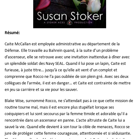
Résumé:
Caite McCallan est employée administrative au département de la
Défense. Elle travaille au Bahreïn quand, à la suite d’un problème
d’ascenseur, elle se retrouve avec une invitation inattendue à dîner avec
un splendide soldat des Navy SEAL. Quand il lui pose un lapin, Caite est
furieuse, à juste titre… jusqu’à ce qu’elle ait vent d’un complot et
comprenne que Rocco ne l’a pas oubliée de son plein gré. Avec ses deux
collègues de l’armée, il est en danger… et Caite est contrainte de mettre
en jeu sa carrière et sa vie pour les sauver.
Blake Wise, surnommé Rocco, ne s’attendait pas à ce que cette mission de
routine tourne mal, mais il est encore plus stupéfait lorsque ses
coéquipiers et lui sont secourus par la femme timide et adorable qu’il a
rencontrée dans un ascenseur en panne. L’acte altruiste de Caite lui a
sauvé la vie. Quand elle devient à son tour la cible de menaces, Rocco se
jure de protéger cette femme courageuse, attentionnée et si séduisante.