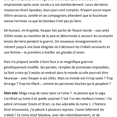
emprisonnés après avoir survécu à son bombardement. Leurs dernières
ressources étant épuisées, leurs jours sont comptés. N’ayant aucun espoir
d’être secourus, Janelle et ses compagnons attendent que la faucheuse
vienne terminer ce que les bombes n’ont pas pu faire.
Mi-humain, mi-Kryptide, Reaper fait partie de l’Avant-Garde – une unité
d’élite vouée au maintien de la paix et déterminée à secourir les survivants
laissés derrière pendant la guerre. De nouveaux renseignements le
mènent jusqu’à une base éloignée où il découvre les Crékels survivants et
une femme – la première à éveiller ses glandes d’union.
Rien n’a préparé Janelle à faire face à un magnifique guerrier
génétiquement modifié. Ses paroles, remplies de promesses impossibles,
lui font croire qu’il existe un endroit dans le monde où elle pourrait être
heureuse – avec Reaper à ses côtés. Mais ce monde est-il trop vaste ? Trop
étrange ? Trop terrifiant… comme les personnes louches qui la peuplent ?
Mon avis:
Méga coup de coeur pour ce tome 7. Je pensais que la saga
s’arrêtait au tome 6 et quelle surprise! C’est l’un des meilleurs tomes ! J’ai
adoré retrouver Doom et Stran, ce duo adorable du tome 1. L’histoire
était émouvante, j’ai pleuré à plusieurs reprises. J’aime tellement les
crékels ! Ce tome était fabuleux, avec des rebondissements, et de