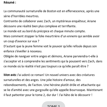
Résumé :
La communauté surnaturelle de Boston est en effervescence, après une
série d’horribles meurtres.
Contrainte de collaborer avec Zach, un mystérieux enquêteur, Ariane
découvre une réalité bien plus complexe et terrifiante.
Le monde est au bord du précipice et chaque minute compte.
Mais comment stopper la folie meurtrière d’un ennemi qui semble avoir
un coup d’avance sur eux ?
D’autant que la jeune femme voit le pouvoir qu’elle refoule depuis son
enfance s’éveiller à nouveau.
Obligée de naviguer entre anges et démons, Ariane parviendra-t-elle à
s’accepter et à comprendre les sentiments qui la poussent vers Zach, dans
ce monde où la réalité n’est pas toujours ce qu’elle paraît être ?
Mon avis:
J’ai adoré ce roman! Un nouvel univers avec des créatures
surnaturelles et des anges. Une jolie histoire d’amour, des
rebondissements, de l’action. Une héroïne plutôt drôle et attachante qui
se lie d’amitié avec une gargouille qu’elle appelle Bourrasque. Maintenant
il faut patienter pour le tome 2, dur dur ! J’ai hâte de le découvrir !
TOME 1