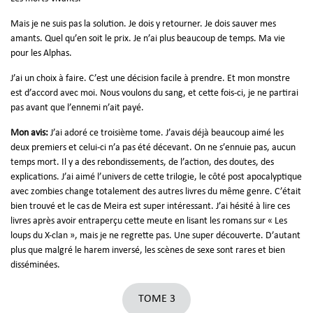
Mais je ne suis pas la solution. Je dois y retourner. Je dois sauver mes
amants. Quel qu’en soit le prix. Je n’ai plus beaucoup de temps. Ma vie
pour les Alphas.
J’ai un choix à faire. C’est une décision facile à prendre. Et mon monstre
est d’accord avec moi. Nous voulons du sang, et cette fois-ci, je ne partirai
pas avant que l’ennemi n’ait payé.
Mon avis:
J’ai adoré ce troisième tome. J’avais déjà beaucoup aimé les
deux premiers et celui-ci n’a pas été décevant. On ne s’ennuie pas, aucun
temps mort. Il y a des rebondissements, de l’action, des doutes, des
explications. J’ai aimé l’univers de cette trilogie, le côté post apocalyptique
avec zombies change totalement des autres livres du même genre. C’était
bien trouvé et le cas de Meira est super intéressant. J’ai hésité à lire ces
livres après avoir entraperçu cette meute en lisant les romans sur « Les
loups du X-clan », mais je ne regrette pas. Une super découverte. D’autant
plus que malgré le harem inversé, les scènes de sexe sont rares et bien
disséminées.
TOME 3