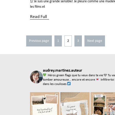
1/ Je suis une grande sensible! Je pleure comme une madel
les films et
Read Full
Previous page
1
2
3
Next page
audrey.martinez.auteur
Héros green flags que tu veux dans ta vie
🩵 Tu va
tomber amoureuse... encore et encore
Infiltre-toi
dans les coulisses