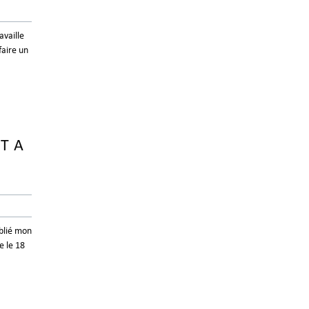
availle
faire un
T A
ublié mon
e le 18