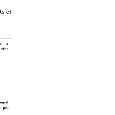
ts et
! Il a
 bilan
esprit
on pour