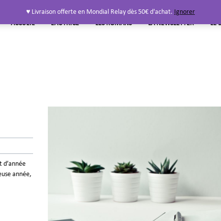
♥ Livraison offerte en Mondial Relay dès 50€ d'achat.
Ignorer
ACCUEIL
L’AUTRICE
LES ROMANS
LA NEWSLETTER
LE 
ut d’année
leuse année,