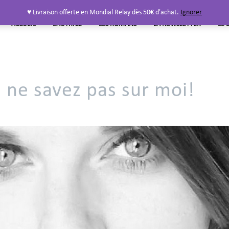
♥ Livraison offerte en Mondial Relay dès 50€ d'achat.
Ignorer
ACCUEIL
L’AUTRICE
LES ROMANS
LA NEWSLETTER
LE 
 ne savez pas sur moi!