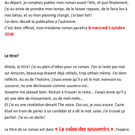
Au départ, je comptais publier mon roman avant l’été, et puis finalement,
j’ai eu envie de prendre mon temps, de le laisser reposer, de le faire lire à
mes bêtas, et vu mon planning chargé, j’ai bien fait!
J’ai donc décalé la publication à l’automne.
C’est donc officiel, mon troisième roman paraîtra
le mercredi 3 octobre
2018
!
Le titre?
Ahlala, le titre! J’ai eu plein d’idées pour ce roman. J’en ai testé pas mal
sur Amazon, beaucoup étaient déjà utilisés, trop utilisés même. J’ai donc
réfléchi. Au vu de l’histoire, j’avais envie qu’il y ait le mot
mémoire
ou
souvenir
, ou une déclinaison comme
souviens-toi
…
Souvenir me plaisait bien. Restait à trouver le reste… J’avais envie qu’il y
ait une idée de mouvement, ou de méli-mélo…
Et j’ai eu une révélation devant The voice. Oui oui, je vous assure. Zazie
était en train de parler à un candidat et a dit le mot
valse
. J’ai trouvé ça
parfait. J’ai eu un déclic!
« La valse des souvenirs »
Le titre de ce roman est donc
. J’espère