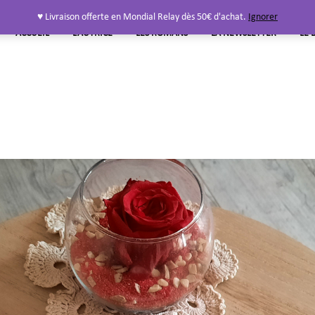
♥ Livraison offerte en Mondial Relay dès 50€ d'achat.
Ignorer
ACCUEIL
L’AUTRICE
LES ROMANS
LA NEWSLETTER
LE 