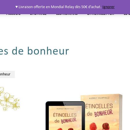
♥ Livraison offerte en Mondial Relay dès 50€ d'achat.
Ignorer
ACCUEIL
L’AUTRICE
LES ROMANS
LA NEWSLETTER
LE 
les de bonheur
bonheur