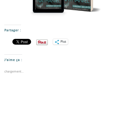
Partager :
Plus
J’aime ça :
chargement…