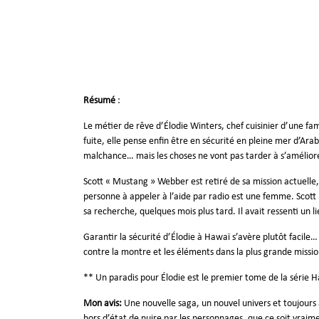
Résumé
:
Le métier de rêve d’Élodie Winters, chef cuisinier d’une f
fuite, elle pense enfin être en sécurité en pleine mer d’Arabi
malchance… mais les choses ne vont pas tarder à s’amélior
Scott « Mustang » Webber est retiré de sa mission actuelle,
personne à appeler à l’aide par radio est une femme. Scott 
sa recherche, quelques mois plus tard. Il avait ressenti un 
Garantir la sécurité d’Élodie à Hawaï s’avère plutôt facile
contre la montre et les éléments dans la plus grande mission
** Un paradis pour Élodie est le premier tome de la série 
Mon avis:
Une nouvelle saga, un nouvel univers et toujours au
hors d’état de nuire par les personnages, que ce soit vrai