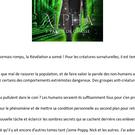
sormais rompu, la Révélation a sonné ! Pour les créatures surnaturelles, il est 
n que mal de rassurer la population, et de faire valoir la parole des non-humain
hez certains des comportements extrémistes dangereux. Des groupes anti-créatures
qui pullulent dans le coin ? Les humains seraient-ils suffisamment fous pour s’en p
 sur le phénomène et de mettre sa condition personnelle au second plan pour ret
 nouvelle tâche et éclaircir les sombres secrets qui se cachent derrière ces enlè
 qu’il y ait encore d’autres tomes tant j’aime Poppy, Nick et les autres. J’ai ado