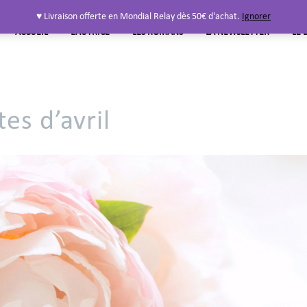
♥ Livraison offerte en Mondial Relay dès 50€ d'achat.
Ignorer
ACCUEIL
L’AUTRICE
LES ROMANS
LA NEWSLETTER
LE 
es d’avril