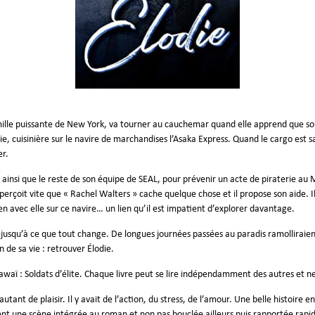
amille puissante de New York, va tourner au cauchemar quand elle apprend que so
e, cuisinière sur le navire de marchandises l’Asaka Express. Quand le cargo est sais
er.
 ainsi que le reste de son équipe de SEAL, pour prévenir un acte de piraterie au 
perçoit vite que « Rachel Walters » cache quelque chose et il propose son aide. Il
lien avec elle sur ce navire… un lien qu’il est impatient d’explorer davantage.
… jusqu’à ce que tout change. De longues journées passées au paradis ramolliraie
 de sa vie : retrouver Élodie.
Hawaï : Soldats d’élite. Chaque livre peut se lire indépendamment des autres et 
tant de plaisir. Il y avait de l’action, du stress, de l’amour. Une belle histoire e
ment une scène intégrée au roman et non pas bouclée ailleurs puis rapportée rap