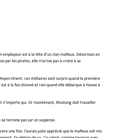
n employeur est à la tête d’un clan mafieux. Désormais en
i par les pirates, elle n’arrive pas à croire à sa
Moyen-Orient. Les militaires sont surpris quand la première
 est à la fois étonné et ravi quand elle débarque à Hawaï à
nt n’importe qui. Or maintenant, Mustang doit travailler
ne se termine pas sur un suspense.
ncore une fois. J’aurais juste apprécié que le mafieux soit mis
idement. En dehors de ça, j’ai adoré, comme toujours avec