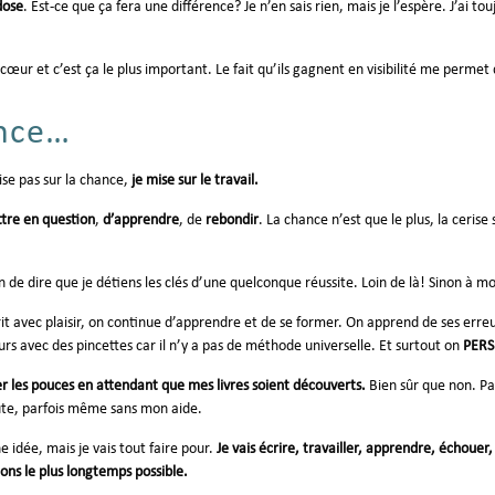
dose
. Est-ce que ça fera une différence? Je n’en sais rien, mais je l’espère. J’ai 
r et c’est ça le plus important. Le fait qu’ils gagnent en visibilité me permet 
ance…
ise pas sur la chance,
je mise sur le travail.
tre en question
,
d’apprendre
, de
rebondir
. La chance n’est que le plus, la ceris
 de dire que je détiens les clés d’une quelconque réussite. Loin de là! Sinon à m
it avec plaisir, on continue d’apprendre et de se former. On apprend de ses erreu
rs avec des pincettes car il n’y a pas de méthode universelle. Et surtout on
PERS
er les pouces en attendant que mes livres soient découverts.
Bien sûr que non. Pa
ute, parfois même sans mon aide.
 idée, mais je vais tout faire pour.
Je vais écrire, travailler, apprendre, échou
ons le plus longtemps possible.