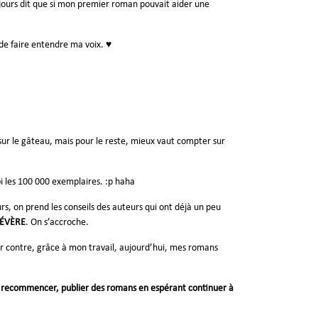
toujours dit que si mon premier roman pouvait aider une
de faire entendre ma voix. ♥
e sur le gâteau, mais pour le reste, mieux vaut compter sur
oi les 100 000 exemplaires. :p haha
rs, on prend les conseils des auteurs qui ont déjà un peu
ÉVÈRE
. On s’accroche.
r contre, grâce à mon travail, aujourd’hui, mes romans
er, recommencer, publier des romans en espérant continuer à