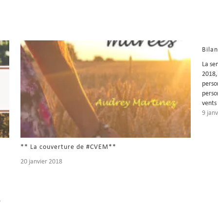
Bila
La se
2018,
perso
perso
vents 
9 jan
** La couverture de #CVEM**
20 janvier 2018
e