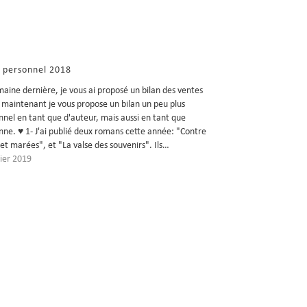
n personnel 2018
maine dernière, je vous ai proposé un bilan des ventes
 maintenant je vous propose un bilan un peu plus
nnel en tant que d'auteur, mais aussi en tant que
nne. ♥ 1- J'ai publié deux romans cette année: "Contre
et marées", et "La valse des souvenirs". Ils…
vier 2019