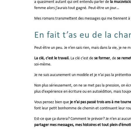
a quasiment autant qui ont entendu parler de
la mucovisci
femme alors j’aurais tout gagné. Peut-être un jour…
Mes romans transmettent des messages qui me tiennent à cœu
En fait t’as eu de la ch
Peut-être un peu. Je n’en sais rien, mais dans la vie, je ne m
La clé, c’est le travail.
La clé c’est de
se former
, de
se remet
soi-même.
Je ne suis aucunement un modèle et je n’ai pas la prétention
Non plus sérieusement, on ne se met pas la pression, on écr
plus d’expérience en écriture ou en autoédition, mais toujou
Vous pensez bien que
je n’ai pas passé trois ans à me tourn
font leur petit bonhomme de chemin et continuent leur ro
Est-ce que ça durera? Comment le prévoir? Je n’en ai aucune
partager mes messages, mes histoires et tout plein d’émoti