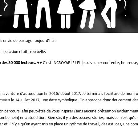
ais envie de partager aujourd’hui.
 l’occasion était trop belle.
p des 30 000 lecteurs.
♥♥ C’est INCROYABLE! Et je suis super contente, heureuse,
 aventure d’autoédition fin 2016/ début 2017. Je terminais l’écriture de mon rom
mais
» le 14 juillet 2017, une date symbolique. On approche donc doucement des
 mon parcours, afin peut-être de vous inspirer (sans aucune prétention évidemmen
 tombe hein) en autoédition. Bien sûr, il y a des success stories, mais ce n’est qu
mber et il n’y a qu’en ayant mis en place un rythme de travail, des astuces, une