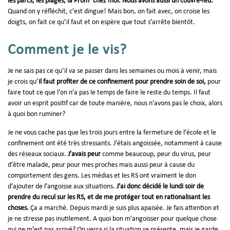
les parcs, les plages, la Prom’ chez moi. Nous avons aussi un couvre-feu.
Quand on y réfléchit, c’est dingue! Mais bon, on fait avec, on croise les
doigts, on fait ce qu’il faut et on espère que tout s’arrête bientôt.
Comment je le vis?
Je ne sais pas ce qu’il va se passer dans les semaines ou mois à venir, mais
je crois qu’
il faut profiter de ce confinement pour prendre soin de soi,
pour
faire tout ce que l’on n’a pas le temps de faire le reste du temps. Il faut
avoir un esprit positif car de toute manière, nous n’avons pas le choix, alors
à quoi bon ruminer?
Je ne vous cache pas que les trois jours entre la fermeture de l’école et le
confinement ont été très stressants. J’étais angoissée, notamment à cause
des réseaux sociaux.
J’avais peur
comme beaucoup, peur du virus, peur
d’être malade, peur pour mes proches mais aussi peur à cause du
comportement des gens. Les médias et les RS ont vraiment le don
d’ajouter de l’angoisse aux situations.
J’ai donc décidé le lundi soir de
prendre du recul sur les RS, et de me protéger tout en rationalisant les
choses.
Ça a marché. Depuis mardi je suis plus apaisée. Je fais attention et
je ne stresse pas inutilement. A quoi bon m’angoisser pour quelque chose
qui ne m’est pas arrivé? On verra si la situation se présente, mais je garde