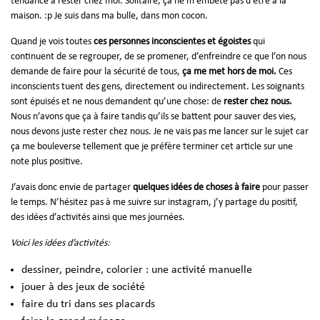
tendance à rester chez moi. Solitaire, ça ne m’embête pas d’être à la
maison. :p Je suis dans ma bulle, dans mon cocon.
Quand je vois toutes
ces personnes inconscientes et égoistes
qui
continuent de se regrouper, de se promener, d’enfreindre ce que l’on nous
demande de faire pour la sécurité de tous,
ça me met hors de moi.
Ces
inconscients tuent des gens, directement ou indirectement. Les soignants
sont épuisés et ne nous demandent qu’une chose: de
rester chez nous.
Nous n’avons que ça à faire tandis qu’ils se battent pour sauver des vies,
nous devons juste rester chez nous. Je ne vais pas me lancer sur le sujet car
ça me bouleverse tellement que je préfère terminer cet article sur une
note plus positive.
J’avais donc envie de partager
quelques idées de choses à faire
pour passer
le temps. N’hésitez pas à me suivre sur
instagram
, j’y partage du positif,
des idées d’activités ainsi que mes journées.
Voici les idées d’activités:
dessiner, peindre, colorier : une activité manuelle
jouer à des jeux de société
faire du tri dans ses placards