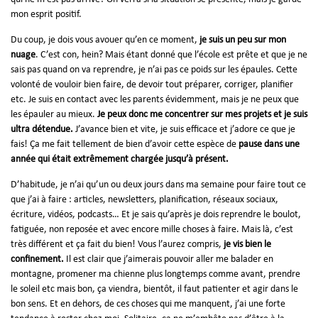
mon esprit positif.
Du coup, je dois vous avouer qu’en ce moment,
je suis un peu sur mon
nuage
. C’est con, hein? Mais étant donné que l’école est prête et que je ne
sais pas quand on va reprendre, je n’ai pas ce poids sur les épaules. Cette
volonté de vouloir bien faire, de devoir tout préparer, corriger, planifier
etc. Je suis en contact avec les parents évidemment, mais je ne peux que
les épauler au mieux.
Je peux donc me concentrer sur mes projets et je suis
ultra détendue.
J’avance bien et vite, je suis efficace et j’adore ce que je
fais! Ça me fait tellement de bien d’avoir cette espèce de
pause dans une
année qui était extrêmement chargée jusqu’à présent.
D’habitude, je n’ai qu’un ou deux jours dans ma semaine pour faire tout ce
que j’ai à faire : articles, newsletters, planification, réseaux sociaux,
écriture, vidéos, podcasts… Et je sais qu’après je dois reprendre le boulot,
fatiguée, non reposée et avec encore mille choses à faire. Mais là, c’est
très différent et ça fait du bien! Vous l’aurez compris,
je vis bien le
confinement.
Il est clair que j’aimerais pouvoir aller me balader en
montagne, promener ma chienne plus longtemps comme avant, prendre
le soleil etc mais bon, ça viendra, bientôt, il faut patienter et agir dans le
bon sens. Et en dehors, de ces choses qui me manquent, j’ai une forte