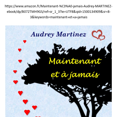
https://www.amazon.fr/Maintenant-%C3%A0-jamais-Audrey-MARTINEZ-
ebook/dp/B072TMH9GS/ref=sr_1_3?ie=UTF8&qid=1500134909&sr=8-
3&keywords=maintenant+et+a+jamais