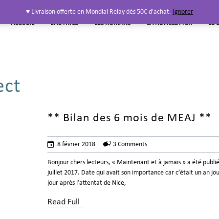
♥ Livraison offerte en Mondial Relay dès 50€ d'achat.
Ignorer
ACCUEIL
L’AUTRICE
LES ROMANS
LA NEWSLETTER
LE 
ect
** Bilan des 6 mois de MEAJ **
8 février 2018
3 Comments
Bonjour chers lecteurs, « Maintenant et à jamais » a été publié
juillet 2017. Date qui avait son importance car c’était un an jo
jour après l’attentat de Nice,
Read Full