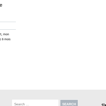
de
et, mon
c 6 mois
S’