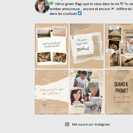
Héros green flags que tu veux dans ta vie
🩵 Tu va
tomber amoureuse... encore et encore
Infiltre-toi
dans les coulisses
Me suivre sur Instagram