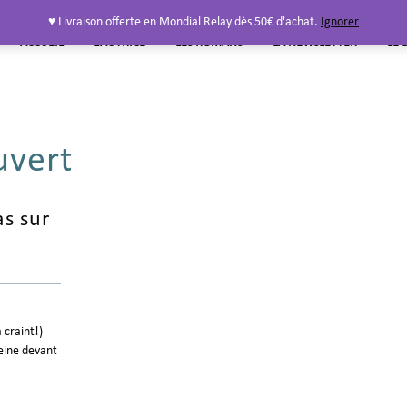
♥ Livraison offerte en Mondial Relay dès 50€ d'achat.
Ignorer
ACCUEIL
L’AUTRICE
LES ROMANS
LA NEWSLETTER
LE 
uvert
s sur
a craint!)
eine devant