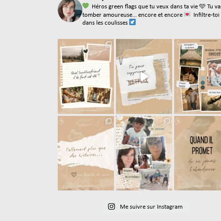
Héros green flags que tu veux dans ta vie
🩵 Tu va
tomber amoureuse... encore et encore
Infiltre-toi
dans les coulisses
Me suivre sur Instagram