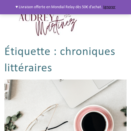
♥ Livraison offerte en Mondial Relay dès 50€ d'achat.
Ignorer
Étiquette :
chroniques
littéraires