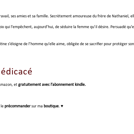
ravail, ses amies et sa famille. Secrètement amoureuse du frère de Nathaniel, ell
oix qui l’empêchent, aujourd’hui, de séduire la femme qu’il désire. Persuadé qu’ell
ustine s’éloigne de l’homme qu’elle aime, obligée de se sacrifier pour protéger son
édicacé
Amazon, et
gratuitement avec l’abonnement kindle.
 le
précommander
sur ma
boutique
. ♥