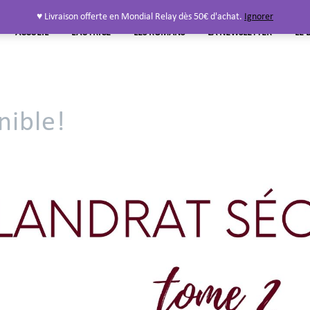
♥ Livraison offerte en Mondial Relay dès 50€ d'achat.
Ignorer
ACCUEIL
L’AUTRICE
LES ROMANS
LA NEWSLETTER
LE 
nible!