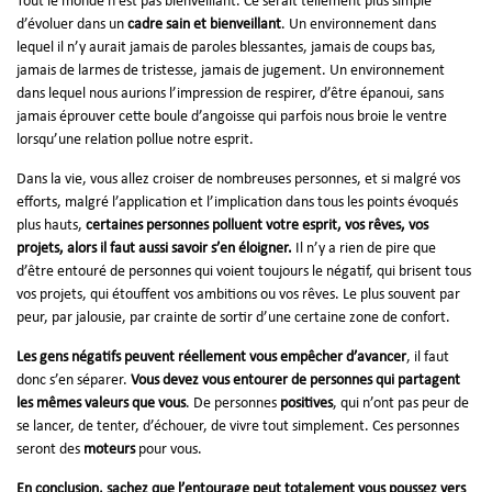
Tout le monde n’est pas bienveillant. Ce serait tellement plus simple
d’évoluer dans un
cadre sain et bienveillant
. Un environnement dans
lequel il n’y aurait jamais de paroles blessantes, jamais de coups bas,
jamais de larmes de tristesse, jamais de jugement. Un environnement
dans lequel nous aurions l’impression de respirer, d’être épanoui, sans
jamais éprouver cette boule d’angoisse qui parfois nous broie le ventre
lorsqu’une relation pollue notre esprit.
Dans la vie, vous allez croiser de nombreuses personnes, et si malgré vos
efforts, malgré l’application et l’implication dans tous les points évoqués
plus hauts,
certaines personnes polluent votre esprit, vos rêves, vos
projets, alors il faut aussi savoir s’en éloigner.
Il n’y a rien de pire que
d’être entouré de personnes qui voient toujours le négatif, qui brisent tous
vos projets, qui étouffent vos ambitions ou vos rêves. Le plus souvent par
peur, par jalousie, par crainte de sortir d’une certaine zone de confort.
Les gens négatifs peuvent réellement vous empêcher d’avancer
, il faut
donc s’en séparer.
Vous devez vous entourer de personnes qui partagent
les mêmes valeurs que vous
. De personnes
positives
, qui n’ont pas peur de
se lancer, de tenter, d’échouer, de vivre tout simplement. Ces personnes
seront des
moteurs
pour vous.
En conclusion, sachez que l’entourage peut totalement vous poussez vers