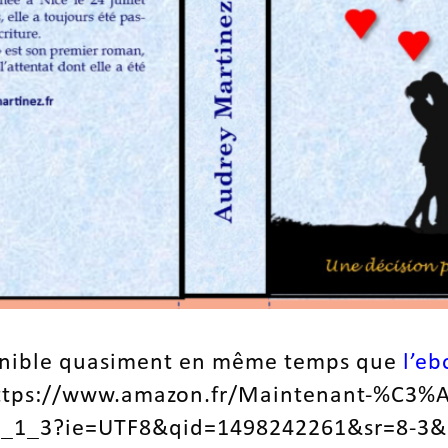
onible quasiment en même temps que
l’e
ttps://www.amazon.fr/Maintenant-%C3%A
_1_3?ie=UTF8&qid=1498242261&sr=8-3&