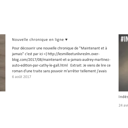
Nouvelle chronique en ligne ♥
Pour découvrir une nouvelle chronique de "Maintenant et à
jamais" c'est par ici =} http://lesmilleetunlivreslm.over-
blog.com/2017/08/maintenant-et-a-jamais-audrey-martinez-
auto-edition-par-cathy-le-gall.html Extrait: Je viens de lire ce
roman d'une traite sans pouvoir m'arrêter tellement j'avais
envie de savoir la finalité de cette histoire et quelle
6 août 2017
histoire. Une histoire touchante et bouleversante. Emma et
Ian sont de jeunes adolescents et…
Indé
24 av