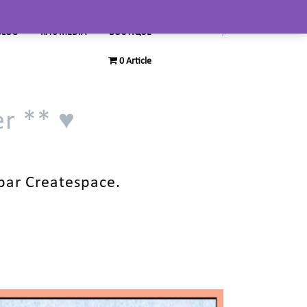
BLOG
KITS MEDIA
BOUTIQUE
0 Article
er ** ♥
 par Createspace.