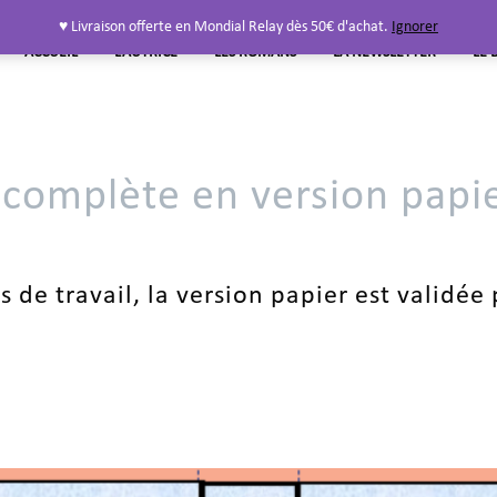
♥ Livraison offerte en Mondial Relay dès 50€ d'achat.
Ignorer
ACCUEIL
L’AUTRICE
LES ROMANS
LA NEWSLETTER
LE 
 complète en version papi
s de travail, la version papier est validée