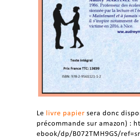
Le
livre papier
sera donc disp
précommande sur amazon) :
h
ebook/dp/B072TMH9GS/ref=sr