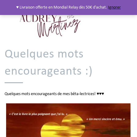
♥ Livraison offerte en Mondial Relay dès 50€ d'achat.
Ignorer
Quelques mots
encourageants :)
Quelques mots encourageants de mes bêta-lectrices! ♥♥♥