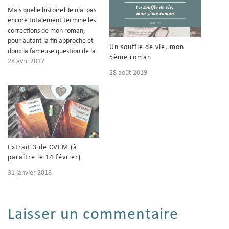
Mais quelle histoire! Je n'ai pas
encore totalement terminé les
corrections de mon roman,
pour autant la fin approche et
Un souffle de vie, mon
donc la fameuse question de la
5ème roman
couverture! J'ai commencé à
28 avril 2017
me pencher sur cette question
28 août 2019
épineuse, et heureusement, car
j'ai plusieurs idées mais difficile
de se décider pour le moment,
…
Extrait 3 de CVEM (à
paraître le 14 février)
31 janvier 2018
Laisser un commentaire