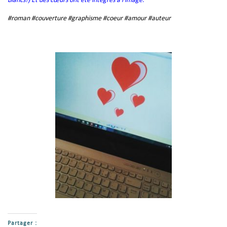
blancs!) Et des cœurs ont été intégrés à l’image.
#
roman
#
couverture
#
graphisme
#
coeur
#
amour
#
auteur
Partager :