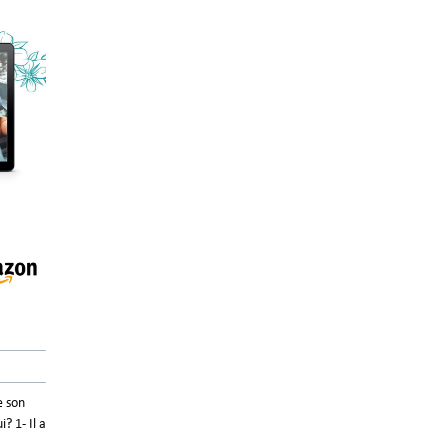
e son
? 1- Il a