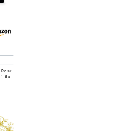
. De son
1- Il a