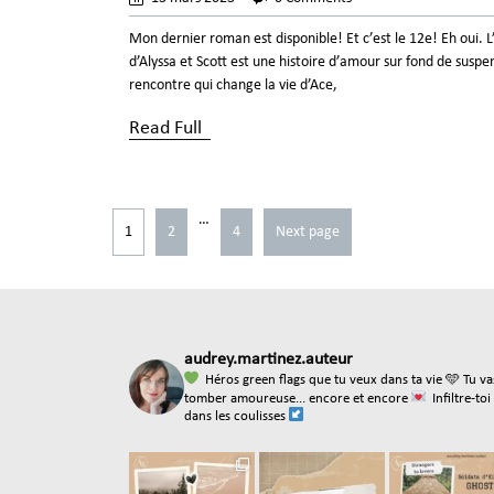
Mon dernier roman est disponible! Et c’est le 12e! Eh oui. L
d’Alyssa et Scott est une histoire d’amour sur fond de susp
rencontre qui change la vie d’Ace,
Read Full
…
1
2
4
Next page
audrey.martinez.auteur
Héros green flags que tu veux dans ta vie
🩵 Tu va
tomber amoureuse... encore et encore
Infiltre-toi
dans les coulisses