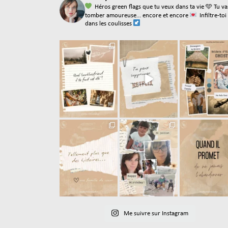
Héros green flags que tu veux dans ta vie
🩵 Tu va
tomber amoureuse... encore et encore
Infiltre-toi
dans les coulisses
Me suivre sur Instagram