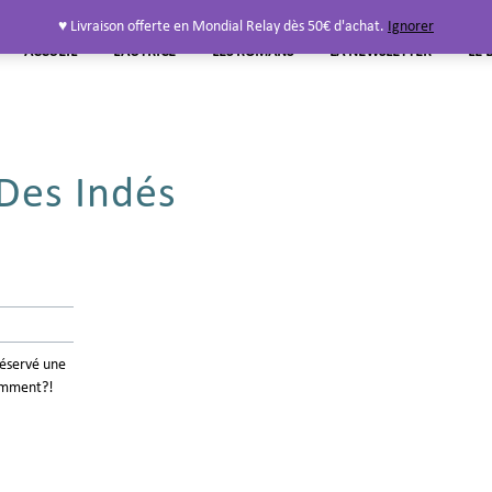
♥ Livraison offerte en Mondial Relay dès 50€ d'achat.
Ignorer
ACCUEIL
L’AUTRICE
LES ROMANS
LA NEWSLETTER
LE 
 Des Indés
réservé une
Comment?!