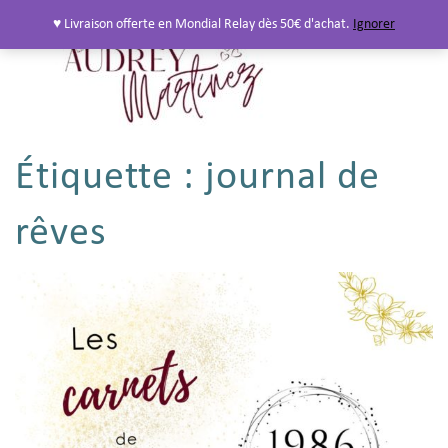
♥ Livraison offerte en Mondial Relay dès 50€ d'achat.
Ignorer
Étiquette :
journal de
rêves