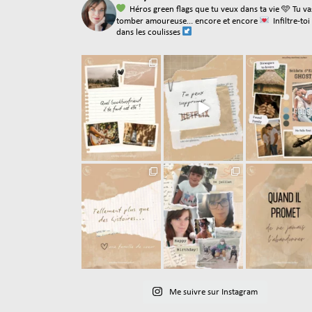
Héros green flags que tu veux dans ta vie
🩵 Tu va
tomber amoureuse... encore et encore
Infiltre-toi
dans les coulisses
Me suivre sur Instagram