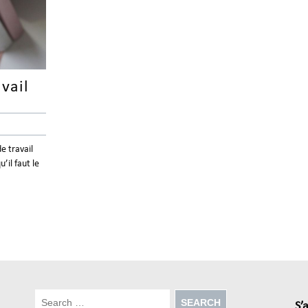
vail
e travail
’il faut le
S’