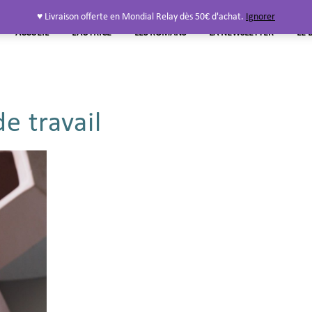
♥ Livraison offerte en Mondial Relay dès 50€ d'achat.
Ignorer
ACCUEIL
L’AUTRICE
LES ROMANS
LA NEWSLETTER
LE 
e travail