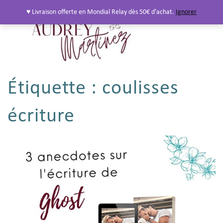
♥ Livraison offerte en Mondial Relay dès 50€ d'achat.
Ignorer
Étiquette :
coulisses
écriture