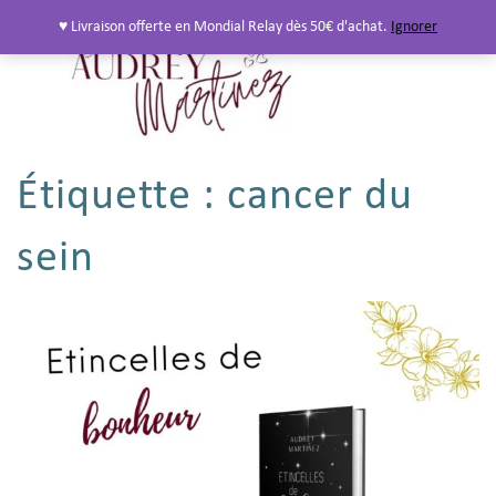
♥ Livraison offerte en Mondial Relay dès 50€ d'achat.
Ignorer
Étiquette :
cancer du
sein