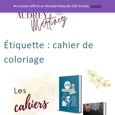
♥ Livraison offerte en Mondial Relay dès 50€ d'achat.
Ignorer
Étiquette :
cahier de
coloriage