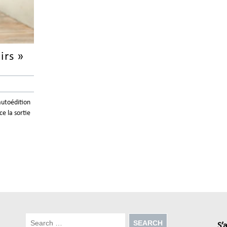
irs »
’autoédition
ce la sortie
S’