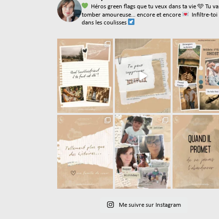
Héros green flags que tu veux dans ta vie
🩵 Tu va
tomber amoureuse... encore et encore
Infiltre-toi
dans les coulisses
Me suivre sur Instagram