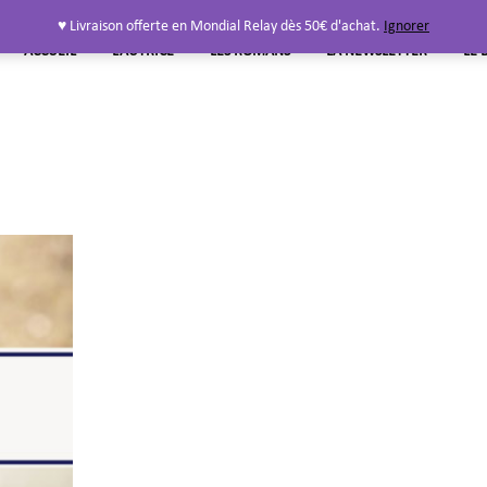
♥ Livraison offerte en Mondial Relay dès 50€ d'achat.
Ignorer
ACCUEIL
L’AUTRICE
LES ROMANS
LA NEWSLETTER
LE 