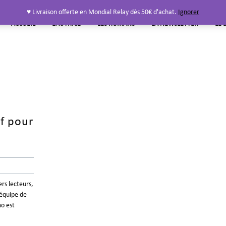
♥ Livraison offerte en Mondial Relay dès 50€ d'achat.
Ignorer
ACCUEIL
L’AUTRICE
LES ROMANS
LA NEWSLETTER
LE 
f pour
rs lecteurs,
’équipe de
o est