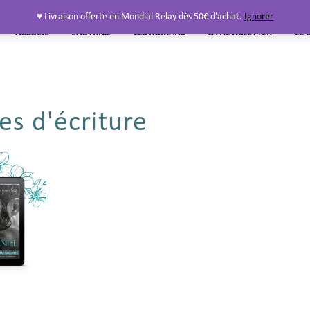
♥ Livraison offerte en Mondial Relay dès 50€ d'achat.
Ignorer
ACCUEIL
L’AUTRICE
LES ROMANS
LA NEWSLETTER
LE 
es d'écriture