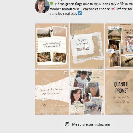
Héros green flags que tu veux dans ta vie
🩵 Tu va
tomber amoureuse... encore et encore
Infiltre-toi
dans les coulisses
Me suivre sur Instagram