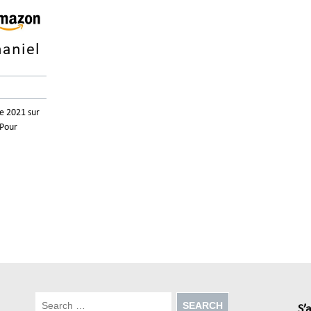
haniel
re 2021 sur
 Pour
S’