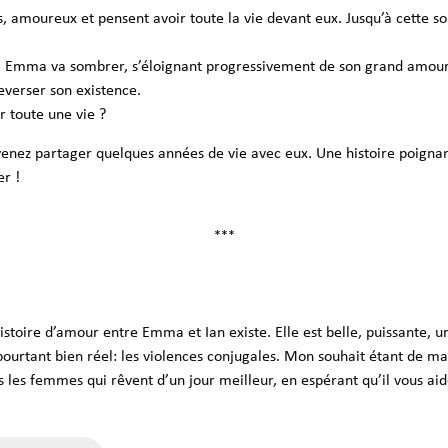
s, amoureux et pensent avoir toute la vie devant eux. Jusqu’à cette soi
 Emma va sombrer, s’éloignant progressivement de son grand amour
leverser son existence.
r toute une vie ?
enez partager quelques années de vie avec eux. Une histoire poignant
er !
***
’histoire d’amour entre Emma et Ian existe. Elle est belle, puissante
pourtant bien réel: les violences conjugales. Mon souhait étant de m
s les femmes qui rêvent d’un jour meilleur, en espérant qu’il vous aide