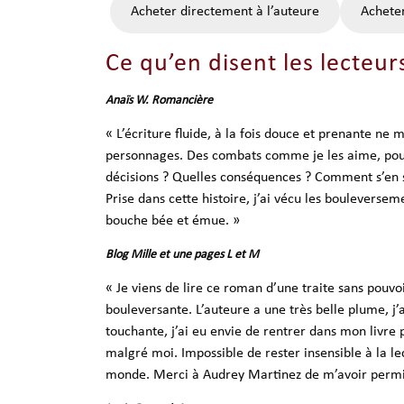
Acheter directement à l’auteure
Achete
Ce qu’en disent les lecteur
Anaïs W. Romancière
« L’écriture fluide, à la fois douce et prenante ne
personnages. Des combats comme je les aime, pour 
décisions ? Quelles conséquences ? Comment s’en sor
Prise dans cette histoire, j’ai vécu les bouleverse
bouche bée et émue. »
Blog Mille et une pages L et M
« Je viens de lire ce roman d’une traite sans pouvoi
bouleversante. L’auteure a une très belle plume, j’a
touchante, j’ai eu envie de rentrer dans mon livre 
malgré moi. Impossible de rester insensible à la l
monde. Merci à Audrey Martinez de m’avoir permis 