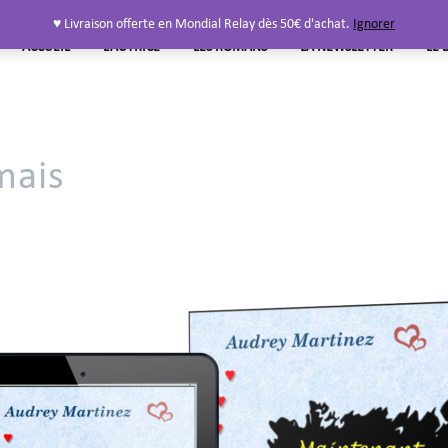
♥ Livraison offerte en Mondial Relay dès 50€ d'achat.
Ignorer
ACCUEIL
L’AUTRICE
LES ROMANS
LA NEWSLETTER
LE 
mais