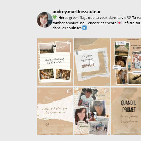
audrey.martinez.auteur
Héros green flags que tu veux dans ta vie
🩵 Tu va
tomber amoureuse... encore et encore
Infiltre-toi
dans les coulisses