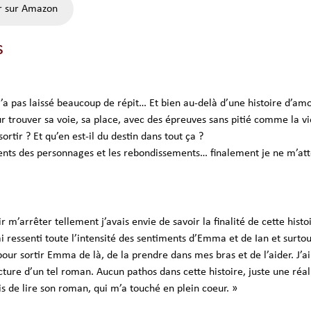
r sur Amazon
s
 m’a pas laissé beaucoup de répit… Et bien au-delà d’une histoire d’a
trouver sa voie, sa place, avec des épreuves sans pitié comme la vi
tir ? Et qu’en est-il du destin dans tout ça ?
ments des personnages et les rebondissements… finalement je ne m’atten
r m’arrêter tellement j’avais envie de savoir la finalité de cette histo
i ressenti toute l’intensité des sentiments d’Emma et de Ian et surtout 
pour sortir Emma de là, de la prendre dans mes bras et de l’aider. J’
ecture d’un tel roman. Aucun pathos dans cette histoire, juste une ré
de lire son roman, qui m’a touché en plein coeur. »