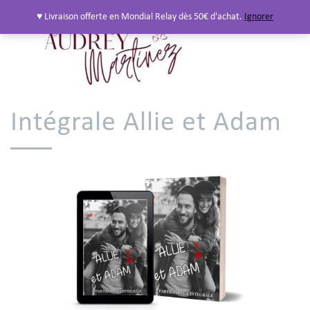
♥ Livraison offerte en Mondial Relay dès 50€ d'achat.
Ignorer
Intégrale Allie et Adam