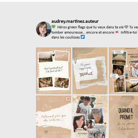
audrey.martinez.auteur
Héros green flags que tu veux dans ta vie
🩵 Tu va
tomber amoureuse... encore et encore
Infiltre-toi
dans les coulisses