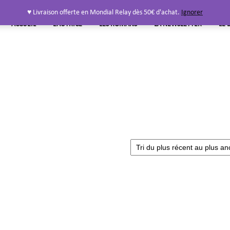
♥ Livraison offerte en Mondial Relay dès 50€ d'achat.
Ignorer
ACCUEIL
L’AUTRICE
LES ROMANS
LA NEWSLETTER
LE 