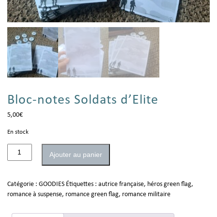
Bloc-notes Soldats d’Elite
5,00
€
En stock
Ajouter au panier
Catégorie :
GOODIES
Étiquettes :
autrice française
,
héros green flag
,
romance à suspense
,
romance green flag
,
romance militaire